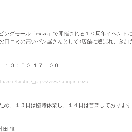
ングモール「mozo」で開催される１０周年イベントに「
古屋の口コミの高いパン屋さんとして3店舗に選ばれ、参加
日）　１０：００-１７：００
ichi.com/landing_pages/view/famipicmozo
ため、１３日は臨時休業し、１４日は営業しております
 村田 進