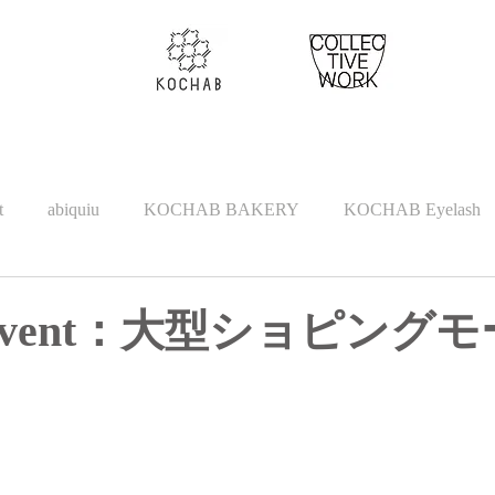
t
abiquiu
KOCHAB BAKERY
KOCHAB Eyelash
ent
marche
y Event：大型ショピング
」