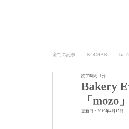
全ての記事
KOCHAB
krabä
読了時間: 1分
東京営業
つれづれ
ev
Baker
「mozo
更新日：
2019年4月15日