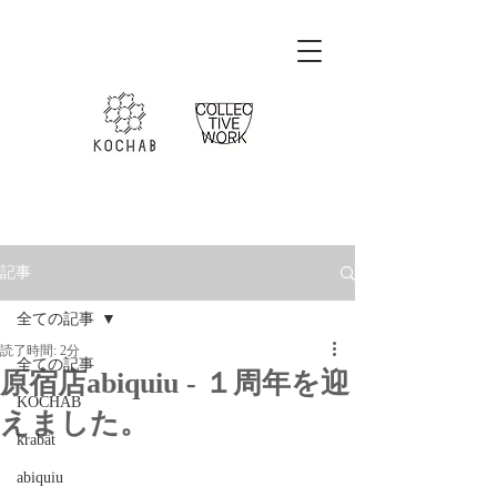
記事
全ての記事
読了時間: 2分
全ての記事
原宿店abiquiu - １周年を迎
KOCHAB
えました。
krabät
abiquiu