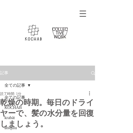
記事
全ての記事
読了時間: 1分
全ての記事
乾燥の時期。毎日のドライ
KOCHAB
ヤーで、髪の水分量を回復
krabät
しましょう。
abiquiu